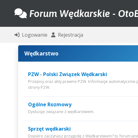
Forum Wędkarskie - OtoB
Logowanie
Rejestracja
Wędkarstwo
PZW - Polski Związek Wędkarski
Przepisy oraz akty prawne PZW. Informacje automatycznie 
strony PZW.
Ogólne Rozmowy
Dyskusje związane z wędkarstwem.
Sprzęt wędkarski
Dopiero zaczynasz przygodę z Wędkarstwem? to forum jest 