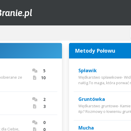
ranie.pl
Metody Połowu
Spławik
5
pobierane ze
Wędkarstwo spławikowe- Widok
10
nałóg.To magia, która porwać 
Gruntówka
2
Wędkarstwo gruntowe- Kamień
3
itp? Rozmowy o łowieniu gru
0
Mucha
dla Ciebie,
0