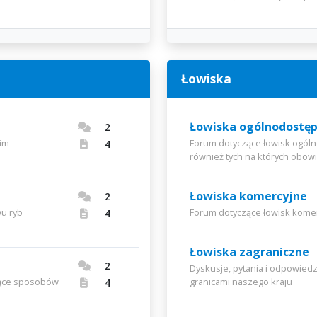
Łowiska
Łowiska ogólnodostę
2
oim
Forum dotyczące łowisk ogól
4
również tych na których obow
Łowiska komercyjne
2
wu ryb
Forum dotyczące łowisk komer
4
Łowiska zagraniczne
2
Dyskusje, pytania i odpowied
czące sposobów
granicami naszego kraju
4