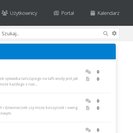
Użytkownicy
Portal
Kalendarz
0
 spławika tańczącego na tafli wody jest jak
0
może każdego z nas...
0
 i dzwoneczek czy może koszyczek i swing
0
ntowym.
0