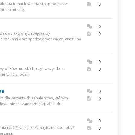
o na temat łowienia stojąc po pas w
0
eniu na muchę.
0
zmowy aktywnych wędkarzy
0
ad rzekami oraz spędzających więcej czasu na
0
 wilków morskich, czyli wszystko o
0
e tylko z łodzi;)
we
0
 dla wszystkich zapaleńców, których
0
łowienie na zamarzniętej tafli lodu.
0
enia ryb? Znasz jakieś magiczne sposoby?
0
karzami.