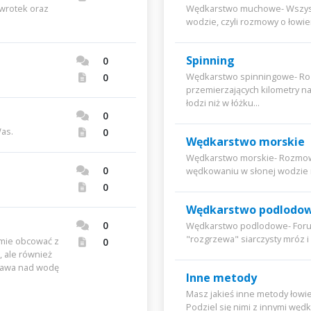
owrotek oraz
Wędkarstwo muchowe- Wszystk
wodzie, czyli rozmowy o łowi
Spinning
0
Wędkarstwo spinningowe- Ro
0
przemierzających kilometry n
łodzi niż w łóżku...
0
as.
0
Wędkarstwo morskie
Wędkarstwo morskie- Rozmowy
0
wędkowaniu w słonej wodzie ni
0
Wędkarstwo podlodo
0
Wędkarstwo podlodowe- Forum
"rozgrzewa" siarczysty mróz i 
omie obcować z
0
, ale również
yprawa nad wodę
Inne metody
Masz jakieś inne metody łowi
Podziel się nimi z innymi węd