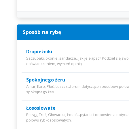
Sposób na rybę
Drapieżniki
Szczupaki, okonie, sandacze...jak je złapać? Podziel się sw
doświadczeniem, wymień opinią
Spokojnego żeru
Amur, Karp, Płoć, Leszcz...forum dotyczące sposobów poło
spokojnego żeru.
Łososiowate
Pstrąg, Troć, Głowacica, Łosoś...pytania i odpowiedzi doty
połowu ryb łososiowatych.