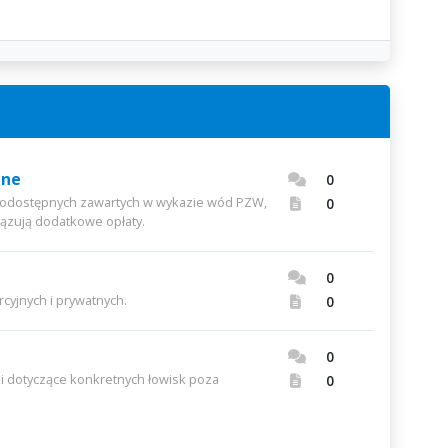
pne
0
nodostępnych zawartych w wykazie wód PZW,
0
iązują dodatkowe opłaty.
0
cyjnych i prywatnych.
0
0
zi dotyczące konkretnych łowisk poza
0