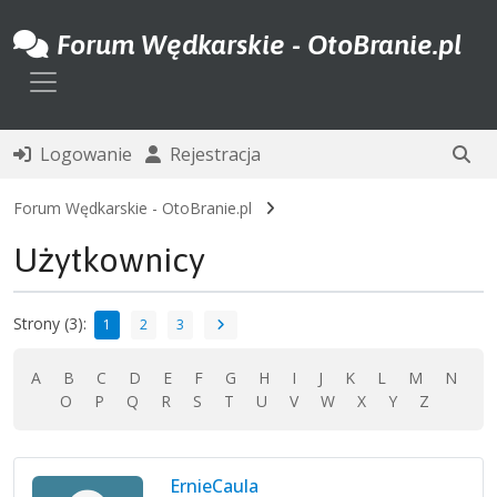
Forum Wędkarskie - OtoBranie.pl
Toggle navigation
Logowanie
Rejestracja
Forum Wędkarskie - OtoBranie.pl
Użytkownicy
Strony (3):
1
2
3
A
B
C
D
E
F
G
H
I
J
K
L
M
N
O
P
Q
R
S
T
U
V
W
X
Y
Z
ErnieCaula