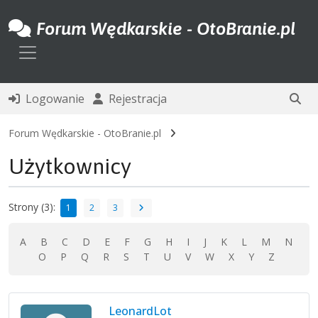
Forum Wędkarskie - OtoBranie.pl
Toggle navigation
Logowanie
Rejestracja
Forum Wędkarskie - OtoBranie.pl
Użytkownicy
Strony (3):
1
2
3
A
B
C
D
E
F
G
H
I
J
K
L
M
N
O
P
Q
R
S
T
U
V
W
X
Y
Z
LeonardLot