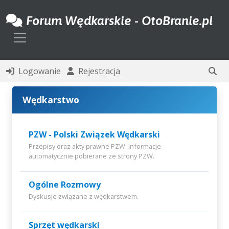
Forum Wędkarskie - OtoBranie.pl
Toggle navigation
Logowanie
Rejestracja
Wędkarstwo
PZW - Polski Związek Wędkarski
Przepisy oraz akty prawne PZW. Informacje
automatycznie pobierane ze strony PZW.
Ogólne Rozmowy
Dyskusje związane z wędkarstwem.
Sprzęt wędkarski